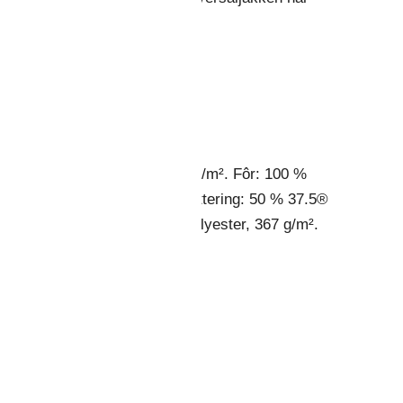
sjetter med tommelhull
elås og feste for ID-kort
 % polyamid CORDURA®, 205 g/m². Fôr: 100 %
er, 10 % elastan, 253 g/m². Vattering: 50 % 37.5®
, 120 g/m². Netting: 100 % polyester, 367 g/m².
othing against rain