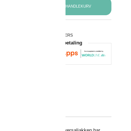
LEGG I HANDLEKURV
RODUKTNUMMER:
1102-S
ATEGORIER:
AllroundWork
,
SNICKERS
Garantert trygg betaling

Størrelse veileder (PDF)
 og våte omgivelser. Denne universaljakken har