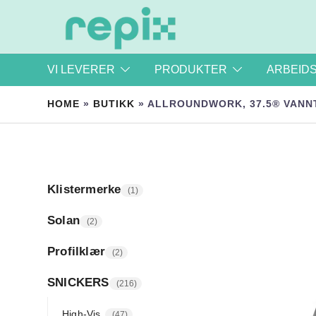
Repix.no – Profil og arbeidsklær | Trykksaker | Sto
REPIX AS
VI LEVERER
PRODUKTER
ARBEID
HOME
»
BUTIKK
»
ALLROUNDWORK, 37.5® VANN
Klistermerke
1
Solan
2
Profilklær
2
SNICKERS
216
High-Vis
47