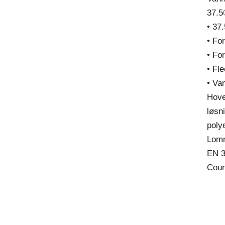
37.5
• 37
• Fo
• Fo
• Fl
• Va
Hove
løsn
poly
Lomm
EN 3
Coun