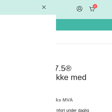
0
AllroundWork, 37.5®
Vanntett Vinterjakke med
hette
r
0,00
–
kr
2419,00
eks MVA
anntett vinterjakke som gir komfort under daglig