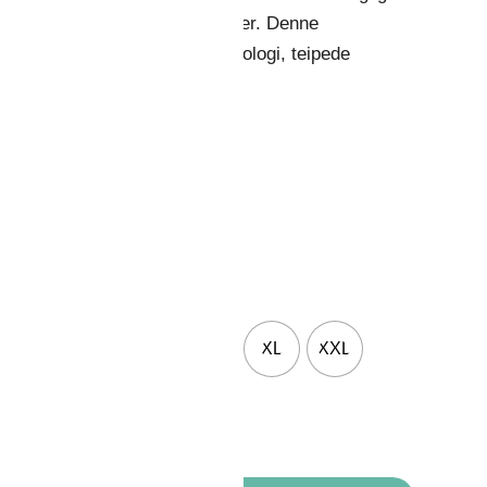
rbeid i kalde og våte omgivelser. Denne
niversaljakken har 37.5®-teknologi, teipede
ømmer og avtakbar hette.
olor
ize
XS
S
M
L
XL
XXL
XXXL