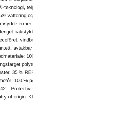
®-teknologi, teipede sømmer og avtakbar hette.
.5®-vattering og 3D-meshfôr i ryggen
rmsydde ermer og stretchpaneler bak på skulderen
rlenget bakstykke og ermer for økt beskyttelse
eecefôret, vindbeskyttende høy krage og indre elastiske man
nntett, avtakbar hette, refleksdetaljer og brystlomme med glid
dmateriale: 100 % polyamid, 220 g/m². Forsterkning: 100
ingsfarget polyamid, 65 g/m². Mansjettstretch: 90 % polyest
ester, 35 % REPREVE® resirkulert polyester, 15 % polyester
efôr: 100 % polyester, 215 g/m².
42 – Protective clothing against cold, EN 343 – Protective cl
try of origin: KH