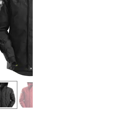
a
u
s
C
S