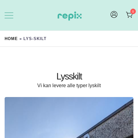
0
Repix.no – Profil og arbeidsklær |
REPIX AS
Trykksaker | Storformatprint
HOME
»
LYS-SKILT
Lysskilt
Vi kan levere alle typer lyskilt