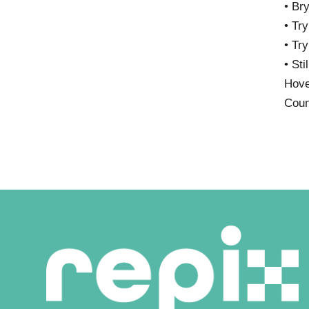
• Br
• Tr
• Tr
• Sti
Hove
Coun