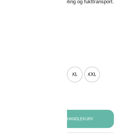
ørsteklasses ventilasjon, avkjøling og fukttransport.
olor
ize
XS
S
M
L
XL
XXL
3XL
LEGG I HANDLEKURV