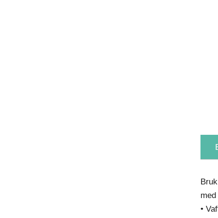
Bruk
med 
• Va