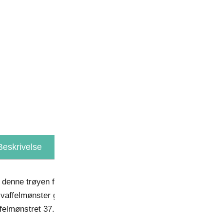
P
K

Beskrivelse
Tilleggsinformasjon
 denne trøyen for å holde deg behagelig avkjølt på varme og
vaffelmønster gir førsteklasses ventilasjon, avkjøling og fuk
ffelmønstret 37.5®-materiale som gir utmerket fukttransport