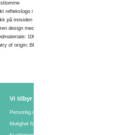
ystlomme
ykt reflekslogo i nakken
ykk på innsiden av nakken
lren design med god plass til firmaprofilering
dmateriale: 100 % polyester (45 % 37.5®-polyester), 185 g
try of origin: BD
Vi tilbyr
Personlig oppfølging
Mulighet for ekspresslevering