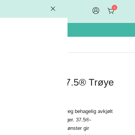
0
AllroundWork, 37.5® Trøye
r
389,00
eks MVA
ruk denne trøyen for å holde deg behagelig avkjølt
å varme og intense arbeidsdager. 37.5®-
olyestermateriale med vaffelmønster gir