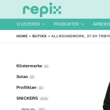
Repix.no – Profil og arbeidsklær | Trykksaker | Sto
REPIX AS
VI LEVERER
PRODUKTER
ARBEID
HOME
»
BUTIKK
»
ALLROUNDWORK, 37.5® TRØY
Klistermerke
1
Solan
2
Profilklær
2
SNICKERS
216
High-Vis
47