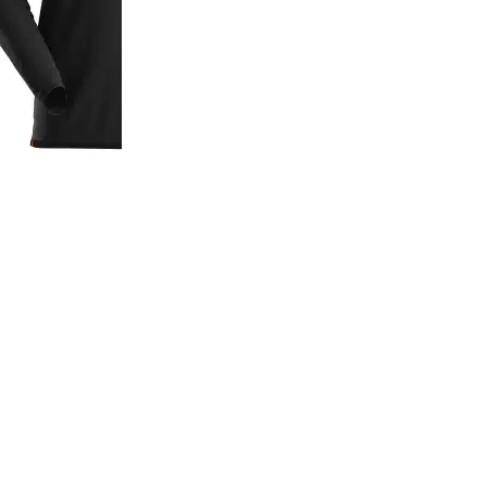
f
C
S