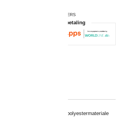
RODUKTNUMMER:
2498-S
ATEGORIER:
AllroundWork
,
SNICKERS
Garantert trygg betaling

Størrelse veileder (PDF)
 intense arbeidsdager. 37.5®-polyestermateriale
ttransport.